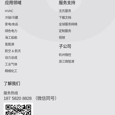
应用领域
服务支持
HVAC
沈氏服务
冷链/冷藏
下载文档
家电/食品
全球服务网络
绿色电力
定制服务
海工船舶
视频
氢能源
子公司
航空 & 航天
杭州微控
动力总成
浙江微智源
工业气体
精细化工
了解我们
服务热线
187 5820 8828 （微信同号）