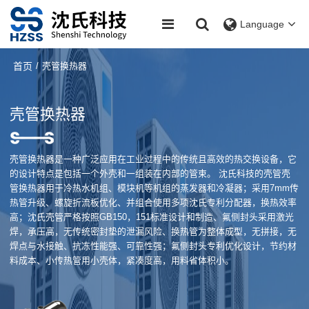
Language
首页
/
壳管换热器
壳管换热器
壳管换热器是一种广泛应用在工业过程中的传统且高效的热交换设备，它
的设计特点是包括一个外壳和一组装在内部的管束。 沈氏科技的壳管壳
管换热器用于冷热水机组、模块机等机组的蒸发器和冷凝器；采用7mm传
热管升级、螺旋折流板优化、并组合使用多项沈氏专利分配器，换热效率
高；沈氏壳管严格按照GB150，151标准设计和制造、氟侧封头采用激光
焊，承压高，无传统密封垫的泄漏风险、换热管为整体成型，无拼接，无
焊点与水接触、抗冻性能强、可靠性强；氟侧封头专利优化设计，节约材
料成本、小传热管用小壳体，紧凑度高，用料省体积小。