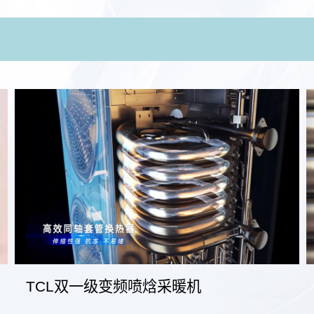
TCL双一级变频喷焓采暖机