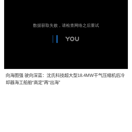
向海图强 驶向深蓝：沈氏科技超大型18.4MW干气压缩机后冷
却器海工船舶“高定”再“出海”