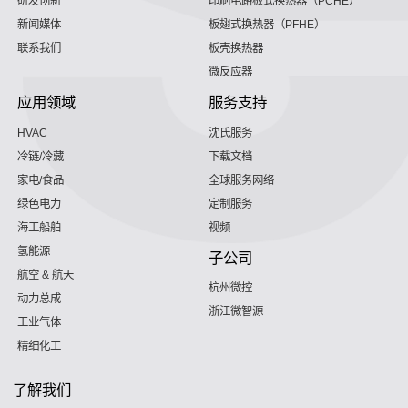
研发创新
印刷电路板式换热器（PCHE）
新闻媒体
板翅式换热器（PFHE）
联系我们
板壳换热器
微反应器
应用领域
服务支持
HVAC
沈氏服务
冷链/冷藏
下载文档
家电/食品
全球服务网络
绿色电力
定制服务
海工船舶
视频
氢能源
子公司
航空 & 航天
杭州微控
动力总成
浙江微智源
工业气体
精细化工
了解我们