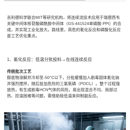
吉利德科学联合MIT等研究机构，将连续流技术应用于瑞德西韦
关键中间体核苷酸磷酰胺中间体（GS-441524单磷酸-PPI）的合
成，并实现工业化放大。路线里，高危的氰化反应和磷酸化反应
是工艺优化重点。
1、氰化反应：低温分批投料→在线连续反应
传统批次工艺
醇底物溶解并冷却至-50°C以下，分批缓慢加入剧毒固体氰化钠
并强烈搅拌，随后投加危险的三氯氧磷（POCl₃）。整个过程强
放热，有生成剧毒HCN气体的风险，易出现混合不均、局部过
热、控温困难等问题，需借助极低温来抑制副反应。