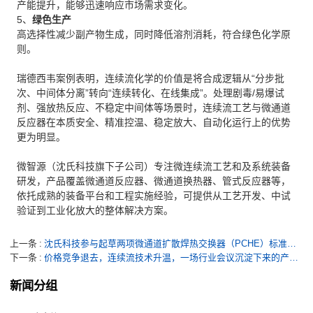
产能提升，能够迅速响应市场需求变化。
5、
绿色生产
高选择性减少副产物生成，同时降低溶剂消耗，符合绿色化学原
则。
瑞德西韦案例表明，连续流化学的价值是将合成逻辑从“分步批
次、中间体分离”转向“连续转化、在线集成”。处理剧毒/易爆试
剂、强放热反应、不稳定中间体等场景时，连续流工艺与微通道
反应器在本质安全、精准控温、稳定放大、自动化运行上的优势
更为明显。
微智源（沈氏科技旗下子公司）专注微连续流工艺和及系统装备
研发，产品覆盖微通道反应器、微通道换热器、管式反应器等，
依托成熟的装备平台和工程实施经验，可提供从工艺开发、中试
验证到工业化放大的整体解决方案。
上一条
沈氏科技参与起草两项微通道扩散焊热交换器（PCHE）标准，持续深耕先进换热技术应用
下一条
价格竞争退去，连续流技术升温，一场行业会议沉淀下来的产业信号
新闻分组