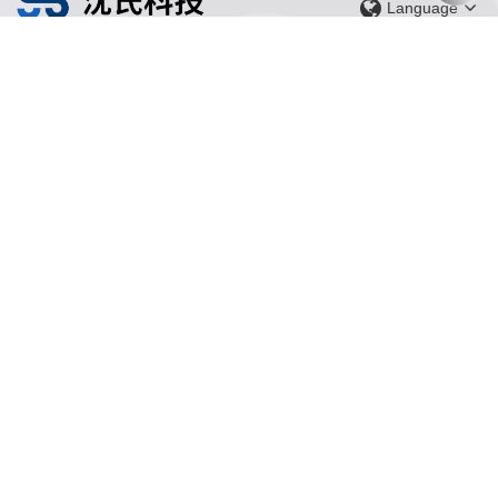
Language
关于我们
产品中心
关于沈氏
同轴换热器
制造基地
壳管换热器
可持续发展
塑料壳盘管式换热器
研发创新
印刷电路板式换热器（PCHE）
新闻媒体
板翅式换热器（PFHE）
联系我们
板壳换热器
微反应器
应用领域
服务支持
HVAC
沈氏服务
冷链/冷藏
下载文档
家电/食品
全球服务网络
绿色电力
定制服务