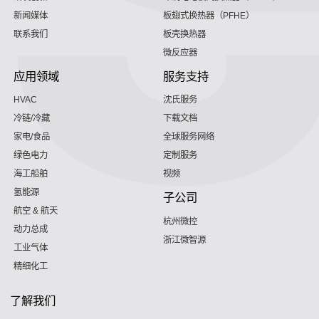
新闻媒体
板翅式换热器（PFHE）
联系我们
板壳换热器
微反应器
应用领域
服务支持
HVAC
沈氏服务
冷链/冷藏
下载文档
家电/食品
全球服务网络
绿色电力
定制服务
海工船舶
视频
氢能源
子公司
航空 & 航天
杭州微控
动力总成
浙江微智源
工业气体
精细化工
了解我们