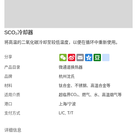
SCO₂冷却器
将高温的二氧化碳冷却至较低温度，以便在循环中重新使用。
WeChat
Sina
Email
Qzone
Douban
renren
分享
Weibo
产品目录
微通道换热器
品牌
杭州沈氏
材料
钛合金、不锈钢、高温合金等
适用介质
超临界CO₂、燃气、水、高温烟气等
港口
上海/宁波
支付方式
L/C, T/T
详细信息