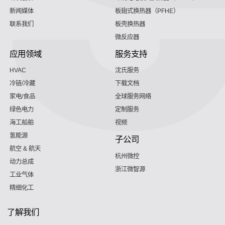
新闻媒体
板翅式换热器（PFHE）
联系我们
板壳换热器
微反应器
应用领域
服务支持
HVAC
沈氏服务
冷链/冷藏
下载文档
家电/食品
全球服务网络
绿色电力
定制服务
海工船舶
视频
氢能源
子公司
航空 & 航天
杭州微控
动力总成
浙江微智源
工业气体
精细化工
了解我们