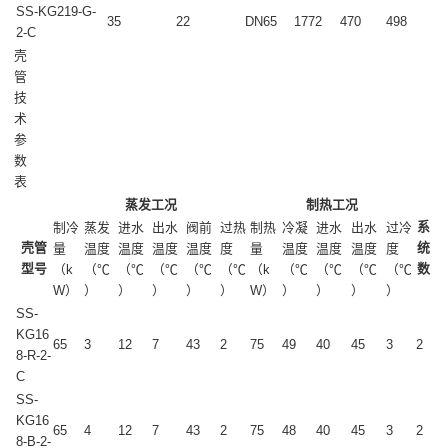
SS-KG219-G-
35
22
DN65
1772
470
498
2-C
壳
管
技
术
参
数
表
蒸发工况
制热工况
系
制冷
蒸发
进水
出水
阀前
过热
制热
冷凝
进水
出水
过冷
壳管
统
量
温度
温度
温度
温度
度
量
温度
温度
温度
度
型号
数
（k
（℃
（℃
（℃
（℃
（℃
（k
（℃
（℃
（℃
（℃
W）
）
）
）
）
）
W）
）
）
）
）
SS-
KG16
65
3
12
7
43
2
75
49
40
45
3
2
8-R-2-
C
SS-
KG16
65
4
12
7
43
2
75
48
40
45
3
2
8-B-2-