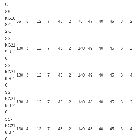
C
SS-
KG16
65
5
12
7
43
2
75
47
40
45
3
2
8-G-
2-C
SS-
KG21
130
3
12
7
43
2
140
49
40
45
3
2
9-R-2-
C
SS-
KG21
130
3
12
7
43
2
140
49
40
45
3
4
9-R-4-
C
SS-
KG21
130
4
12
7
43
2
140
48
40
45
3
2
9-B-2-
C
SS-
KG21
130
4
12
7
43
2
140
48
40
45
3
4
9-B-4-
C