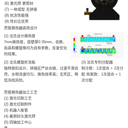
(6) 激光焊 更密封
(7) 一体成型 无拼接
(8) 抗冻性能强
(9) 性价比优秀
壳管换热器高效设计
(1) 沈氏设计换热管
7mm换热管，底壁厚0.35mm，齿数，
齿高和螺旋角均为自有参数，反复优化
的结果。
(2) 沈氏螺旋折流板
(3) 沈氏专利分配器
独特锁扣设计，拼接区严丝合缝，过渡平滑自
制冷款：1次混合 + 2次分
然，水侧流速均匀，换热效率高；无死区，降
配 热泵款：1次混合 + 1
低冻结风险。
次分配
壳管换热器加工工艺
(1) 激光切割工艺
(2) 激光切割附件
(3) 机器人胀管
(4) 氟侧封头激光焊
(5) 四轴加工中心