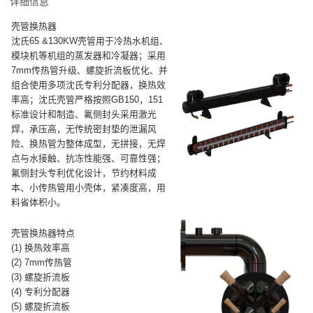
详细信息
壳管换热器
沈氏65 &130KW壳管用于冷热水机组、
模块机等机组的蒸发器和冷凝器；采用
7mm传热管升级、螺旋折流板优化、并
组合使用多项沈氏专利分配器，换热效
率高；沈氏壳管严格按照GB150，151
标准设计和制造、氟侧封头采用激光
焊，承压高，无传统密封垫的泄漏风
险、换热管为整体成型，无拼接，无焊
点与水接触、抗冻性能强、可靠性强；
氟侧封头专利优化设计，节约材料成
本、小传热管用小壳体，紧凑度高，用
料省体积小。
壳管换热器特点
(1) 换热效率高
(2) 7mm传热管
(3) 螺旋折流板
(4) 专利分配器
(5) 螺旋折流板