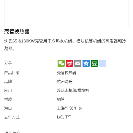
壳管换热器
沈氏65 &130KW壳管用于冷热水机组、模块机等机组的蒸发器和冷
凝器。
WeChat
Sina
Email
Qzone
Douban
renren
分享
Weibo
产品目录
壳管换热器
品牌
杭州沈氏
应用
冷热水机组/模块机
材质
铜管
港口
上海/宁波/广州
支付方式
L/C, T/T