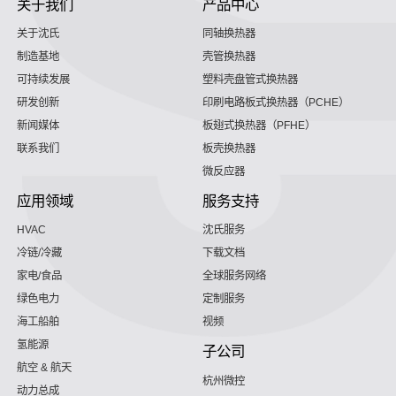
关于我们
产品中心
关于沈氏
同轴换热器
制造基地
壳管换热器
可持续发展
塑料壳盘管式换热器
研发创新
印刷电路板式换热器（PCHE）
新闻媒体
板翅式换热器（PFHE）
联系我们
板壳换热器
微反应器
应用领域
服务支持
HVAC
沈氏服务
冷链/冷藏
下载文档
家电/食品
全球服务网络
绿色电力
定制服务
海工船舶
视频
氢能源
子公司
航空 & 航天
杭州微控
动力总成