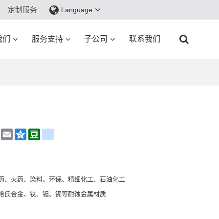
定制服务
Language
我们
服务支持
子公司
联系我们
hat
Sina
Email
Qzone
Douban
renren
Weibo
药、火药、染料、环保、精细化工、石油化工
哈氏合金、钛、钽、铌等耐蚀金属材质
波