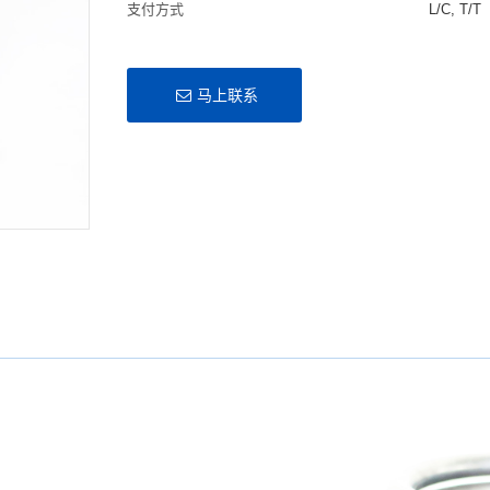
支付方式
L/C, T/T
马上联系