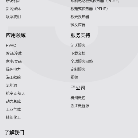
研发创新
印刷电路板式换热器（PCHE）
新闻媒体
板翅式换热器（PFHE）
联系我们
板壳换热器
微反应器
应用领域
服务支持
HVAC
沈氏服务
冷链/冷藏
下载文档
家电/食品
全球服务网络
绿色电力
定制服务
海工船舶
视频
氢能源
子公司
航空 & 航天
杭州微控
动力总成
浙江微智源
工业气体
精细化工
了解我们