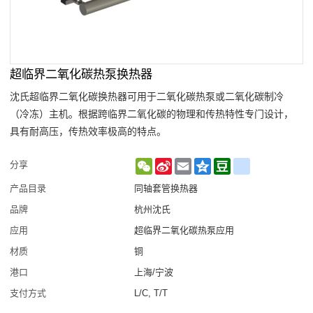
超临界二氧化碳热泵换热器
沈氏超临界二氧化碳换热器可用于二氧化碳热泵或二氧化碳制冷
（冷冻）主机。根据跨临界二氧化碳的物理和传热特性专门设计，
具有耐高压，传热效率极高的特点。
WeChat
Sina
Email
Qzone
Douban
renren
分享
Weibo
产品目录
同轴套管换热器
品牌
杭州沈氏
应用
超临界二氧化碳热泵应用
材质
铜
港口
上海/宁波
支付方式
L/C, T/T