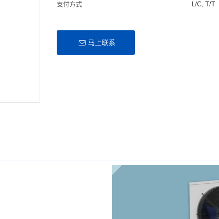
支付方式
L/C, T/T
马上联系