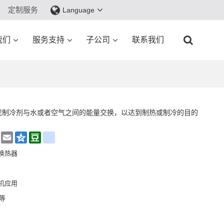
定制服务
Language
我们
服务支持
子公司
联系我们
现制冷剂与水或者空气之间的能量交换，以达到制热或制冷的目的
hat
Sina
Email
Qzone
Douban
renren
Weibo
换热器
机应用
铜等
波