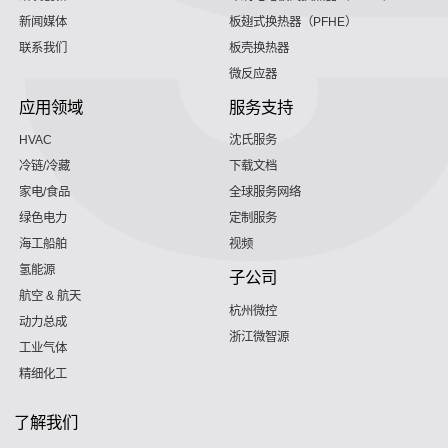
新闻媒体
板翅式换热器（PFHE）
联系我们
板壳换热器
微反应器
应用领域
服务支持
HVAC
沈氏服务
冷链/冷藏
下载文档
家电/食品
全球服务网络
绿色电力
定制服务
海工船舶
视频
氢能源
子公司
航空 & 航天
杭州微控
动力总成
浙江微智源
工业气体
精细化工
了解我们