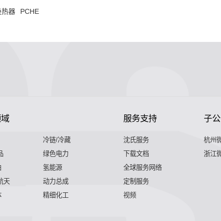
换热器
PCHE
领域
服务支持
子公
冷链/冷藏
沈氏服务
杭州
品
绿色电力
下载文档
浙江
舶
氢能源
全球服务网络
 航天
动力总成
定制服务
体
精细化工
视频