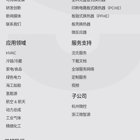
研发创新
印刷电路板式换热器（PCHE）
新闻媒体
板翅式换热器（PFHE）
联系我们
板壳换热器
微反应器
应用领域
服务支持
HVAC
沈氏服务
冷链/冷藏
下载文档
家电/食品
全球服务网络
绿色电力
定制服务
海工船舶
视频
氢能源
子公司
航空 & 航天
杭州微控
动力总成
浙江微智源
工业气体
精细化工