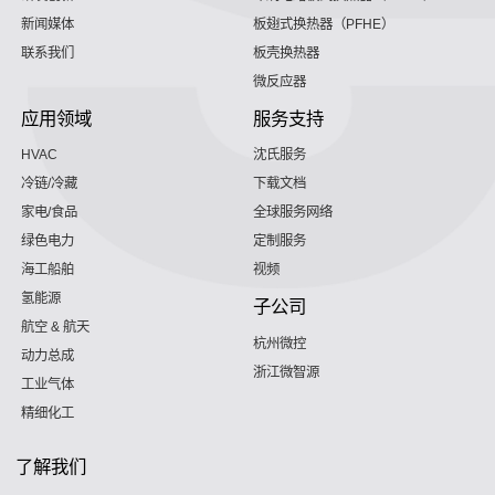
新闻媒体
板翅式换热器（PFHE）
联系我们
板壳换热器
微反应器
应用领域
服务支持
HVAC
沈氏服务
冷链/冷藏
下载文档
家电/食品
全球服务网络
绿色电力
定制服务
海工船舶
视频
氢能源
子公司
航空 & 航天
杭州微控
动力总成
浙江微智源
工业气体
精细化工
了解我们