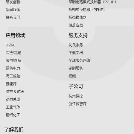
研发创新
印刷电路板式换热器（PCHE）
新闻媒体
板翅式换热器（PFHE）
联系我们
板壳换热器
微反应器
应用领域
服务支持
HVAC
沈氏服务
冷链/冷藏
下载文档
家电/食品
全球服务网络
绿色电力
定制服务
海工船舶
视频
氢能源
子公司
航空 & 航天
杭州微控
动力总成
浙江微智源
工业气体
精细化工
了解我们