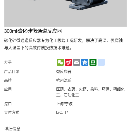
300ml碳化硅微通道反应器
碳化硅微通道反应器专为化工极端工况研发，解决了高温、强腐蚀
与大温差下的高效传质换热技术难题。
WeChat
Sina
Email
Qzone
Douban
renren
分享
Weibo
产品目录
微反应器
品牌
杭州沈氏
应用
医药、农药、火药、染料、环保、精细化
工、石油化工
港口
上海/宁波
支付方式
L/C, T/T
详细信息