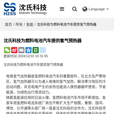
Language
首页
所有
氢能
/
/
/
沈氏科技为燃料电池汽车提供氢气预热器
沈氏科技为燃料电池汽车提供氢气预热器
WeChat
Sina
Email
Qzone
Douban
renren
Weibo
更新时间:
2024/12/10 10:31:05
沈氏科技为燃料电池汽车提供氢气预热器
电堆氢气加热器是氢燃料电池汽车的重要部件，在北方及严寒地
区，氢气加热器可以为通入电堆的氢气加热，解决寒冷地区的冷
启动问题，并且电堆产生的余热也能进入换热器循环使用，节省
能源，为绿色出行增添动力。
随着氢能源应用的日益火爆，氢燃料电池汽车市场不断增加，各
家车用氢燃料电池系统厂商也不断扩大生产规模。重塑、国鸿、
博世、亿华通等头部厂商一直是沈氏科技的合作方。沈氏科技凭
借多年热管理方面的丰富经验，研发的车载氢气预热器已在此领