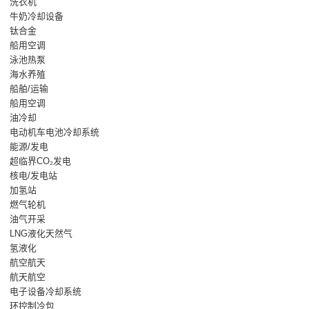
洗衣机
牛奶冷却设备
钛合金
船用空调
泳池热泵
海水养殖
船舶/运输
船用空调
油冷却
电动机车电池冷却系统
能源/发电
超临界CO₂发电
核电/发电站
加氢站
燃气轮机
油气开采
LNG液化天然气
氢液化
航空航天
航天航空
电子设备冷却系统
环控制冷包