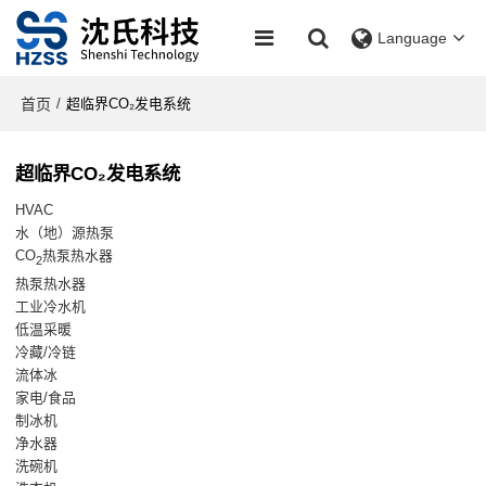
Language
首页
/
超临界CO₂发电系统
超临界CO₂发电系统
HVAC
水（地）源热泵
CO
热泵热水器
2
热泵热水器
工业冷水机
低温采暖
冷藏/冷链
流体冰
家电/食品
制冰机
净水器
洗碗机