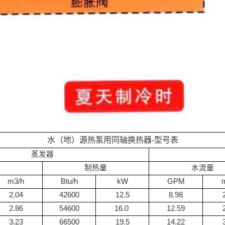
水（地）源热泵用同轴换热器
-
型号表
蒸发器
量
制热量
水流量
m
3
/h
Btu/h
kW
GPM
2.04
42600
12.5
8.98
2.86
54600
16.0
12.59
3.23
66500
19.5
14.22