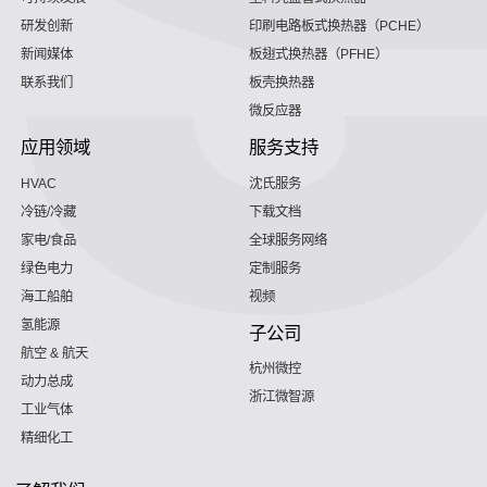
研发创新
印刷电路板式换热器（PCHE）
新闻媒体
板翅式换热器（PFHE）
联系我们
板壳换热器
微反应器
应用领域
服务支持
HVAC
沈氏服务
冷链/冷藏
下载文档
家电/食品
全球服务网络
绿色电力
定制服务
海工船舶
视频
氢能源
子公司
航空 & 航天
杭州微控
动力总成
浙江微智源
工业气体
精细化工