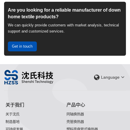
Are you looking for a reliable manufacturer of down
home textile products?
We can quickly provide customers with market analysis, technical
support and customized services.
Get in touch
Language
关于我们
产品中心
关于沈氏
同轴换热器
制造基地
壳管换热器
可持续发展
塑料壳盘管式换热器