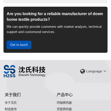
Are you looking for a reliable manufacturer of down
home textile products?
We can quickly provide customers with market analysis, technical
support and customized services.
Get in touch
Language
关于我们
产品中心
关于沈氏
同轴换热器
制造基地
壳管换热器