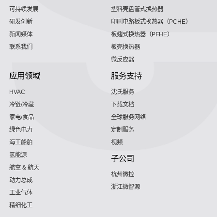
可持续发展
塑料壳盘管式换热器
研发创新
印刷电路板式换热器（PCHE）
新闻媒体
板翅式换热器（PFHE）
联系我们
板壳换热器
微反应器
应用领域
服务支持
HVAC
沈氏服务
冷链/冷藏
下载文档
家电/食品
全球服务网络
绿色电力
定制服务
海工船舶
视频
氢能源
子公司
航空 & 航天
杭州微控
动力总成
浙江微智源
工业气体
精细化工