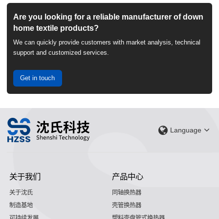
Are you looking for a reliable manufacturer of down
home textile products?
We can quickly provide customers with market analysis, technical
support and customized services.
Get in touch
Language
关于我们
产品中心
关于沈氏
同轴换热器
制造基地
壳管换热器
可持续发展
塑料壳盘管式换热器