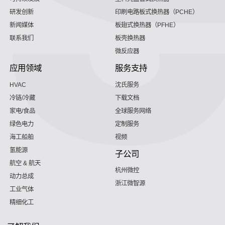
研发创新
印刷电路板式换热器（PCHE）
新闻媒体
板翅式换热器（PFHE）
联系我们
板壳换热器
微反应器
应用领域
服务支持
HVAC
沈氏服务
冷链/冷藏
下载文档
家电/食品
全球服务网络
绿色电力
定制服务
海工船舶
视频
氢能源
子公司
航空 & 航天
杭州微控
动力总成
浙江微智源
工业气体
精细化工