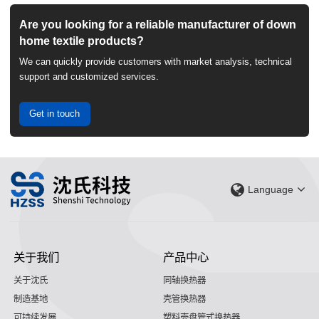
Are you looking for a reliable manufacturer of down
home textile products?
We can quickly provide customers with market analysis, technical
support and customized services.
Get in touch
Language
关于我们
产品中心
关于沈氏
同轴换热器
制造基地
壳管换热器
可持续发展
塑料壳盘管式换热器