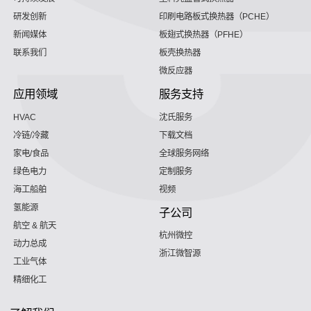
研发创新
印刷电路板式换热器（PCHE）
新闻媒体
板翅式换热器（PFHE）
联系我们
板壳换热器
微反应器
应用领域
服务支持
HVAC
沈氏服务
冷链/冷藏
下载文档
家电/食品
全球服务网络
绿色电力
定制服务
海工船舶
视频
氢能源
子公司
航空 & 航天
杭州微控
动力总成
浙江微智源
工业气体
精细化工