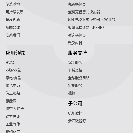
制造基地
壳管换热器
可持续发展
塑料壳盘管式换热器
研发创新
印刷电路板式换热器（PCHE）
新闻媒体
板翅式换热器（PFHE）
联系我们
板壳换热器
微反应器
应用领域
服务支持
HVAC
沈氏服务
冷链/冷藏
下载文档
家电/食品
全球服务网络
绿色电力
定制服务
海工船舶
视频
氢能源
子公司
航空 & 航天
杭州微控
动力总成
浙江微智源
工业气体
精细化工