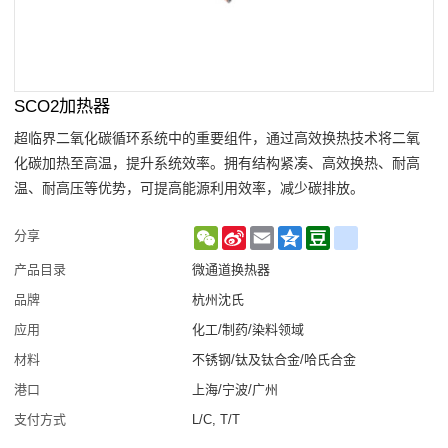
SCO2加热器
超临界二氧化碳循环系统中的重要组件，通过高效换热技术将二氧
化碳加热至高温，提升系统效率。拥有结构紧凑、高效换热、耐高
温、耐高压等优势，可提高能源利用效率，减少碳排放。
WeChat
Sina
Email
Qzone
Douban
renren
分享
Weibo
产品目录
微通道换热器
品牌
杭州沈氏
应用
化工/制药/染料领域
材料
不锈钢/钛及钛合金/哈氏合金
港口
上海/宁波/广州
支付方式
L/C, T/T