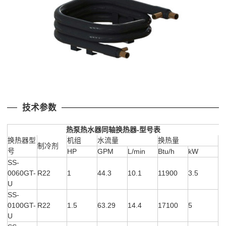
技术参数
热泵热水器同轴换热器-型号表
换热器型
机组
水流量
换热量
制冷剂
号
HP
GPM
L/min
Btu/h
kW
SS-
0060GT-
R22
1
44.3
10.1
11900
3.5
U
SS-
0100GT-
R22
1.5
63.29
14.4
17100
5
U