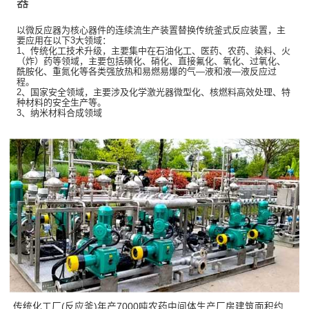
器
以微反应器为核心器件的连续流生产装置替换传统釜式反应装置，主
要应用在以下3大领域：
1、传统化工技术升级，主要集中在石油化工、医药、农药、染料、火
（炸）药等领域，主要包括磺化、硝化、直接氟化、氧化、过氧化、
酰胺化、重氮化等各类强放热和易燃易爆的气—液和液—液反应过
程。
2、国家安全领域，主要涉及化学激光器微型化、核燃料高效处理、特
种材料的安全生产等。
3、纳米材料合成领域
传统化工厂(反应釜)年产7000吨农药中间体生产厂房建筑面积约