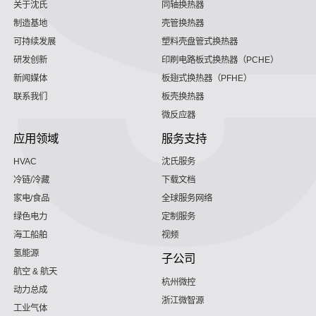
关于沈氏
同轴换热器
制造基地
壳管换热器
可持续发展
塑料壳盘管式换热器
研发创新
印刷电路板式换热器（PCHE）
新闻媒体
板翅式换热器（PFHE）
联系我们
板壳换热器
微反应器
应用领域
服务支持
HVAC
沈氏服务
冷链/冷藏
下载文档
家电/食品
全球服务网络
绿色电力
定制服务
海工船舶
视频
氢能源
子公司
航空 & 航天
杭州微控
动力总成
浙江微智源
工业气体