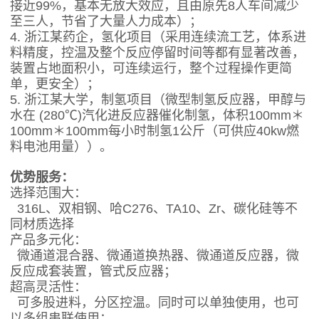
接近99%，基本无放大效应，且由原先8人车间减少
至三人，节省了大量人力成本）；
4.
浙江某药企，氢化项目（采用连续流工艺，体系进
料精度，控温及整个反应停留时间等都有显著改善，
装置占地面积小，可连续运行，整个过程操作更简
单，更安全）；
5.
浙江某大学，制氢项目（微型制氢反应器，甲醇与
水在
(280℃)汽化进反应器催化制氢，
体积
100mm＊
100mm＊100mm每小时制氢1公斤（可供应40kw燃
料电池用量））。
优势服务：
选择范围大
：
316L、双相钢、哈C276、TA10、Zr、碳化硅等不
同材质选择
产品多元化
：
微通道混合器、微通道换热器、微通道反应器，
微
反应成套装置，
管式反应器；
超高灵活性
：
可多股进料，分区控温。同时可以单独使用，也可
以多组串联使用；