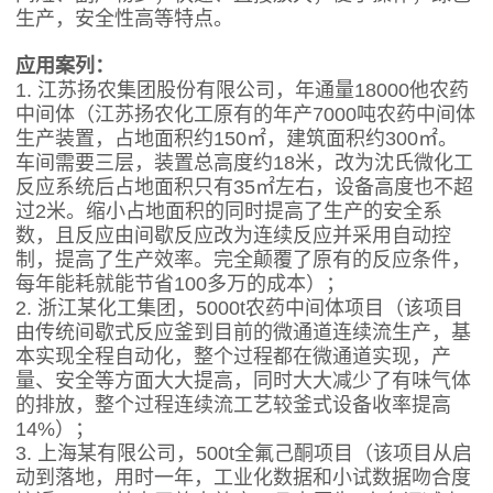
生产，安全性高等特点。
应用案列：
1.
江苏扬农集团股份有限公司，年通量
18000他农药
中间体（江苏扬农化工原有的年产7000吨农药中间体
生产装置，占地面积约150㎡，建筑面积约300㎡。
车间需要三层，装置总高度约18米，改为沈氏微化工
反应系统后占地面积只有35㎡左右，设备高度也不超
过2米。缩小占地面积的同时提高了生产的安全系
数，且反应由间歇反应改为连续反应并采用自动控
制，提高了生产效率。完全颠覆了原有的反应条件，
每年能耗就能节省100多万的成本）；
2.
浙江某化工集团，
5000t农药中间体项目（该项目
由传统间歇式反应釜到目前的微通道连续流生产，基
本实现全程自动化，整个过程都在微通道实现，产
量、安全等方面大大提高，同时大大减少了有味气体
的排放，整个过程连续流工艺较釜式设备收率提高
14%）；
3.
上海某有限公司，
500t全氟己酮项目（该项目从启
动到落地，用时一年，工业化数据和小试数据吻合度