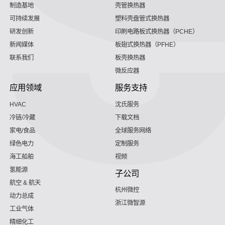
制造基地
壳管换热器
可持续发展
塑料壳盘管式换热器
研发创新
印刷电路板式换热器（PCHE）
新闻媒体
板翅式换热器（PFHE）
联系我们
板壳换热器
微反应器
应用领域
服务支持
HVAC
沈氏服务
冷链/冷藏
下载文档
家电/食品
全球服务网络
绿色电力
定制服务
海工船舶
视频
氢能源
子公司
航空 & 航天
杭州微控
动力总成
浙江微智源
工业气体
精细化工