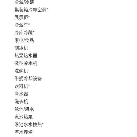
冷藏/冷链
集装箱冷却空调*
展示柜*
冷藏车*
冷库冷藏*
家电/食品
制冰机
热泵热水器
微型冷水机
洗碗机
牛奶冷却设备
饮料机*
净水器
洗衣机
泳池/海水
泳池热泵
泳池水水换热*
海水养殖