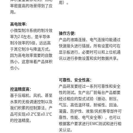
用）。
率密度高的场景得到了应
用。
高电效率:
小微型制冷系统的制冷效
操作方便:
率为2.0左右，是半导体
产品的液路连接、电气连接均能通过
制冷效率的5倍，远远高
快速接头进行插拔。所有设置均可在
于其它制冷与降温方式。
显示板进行，必要时可以和上位机通
因为高电效率需要的自散
讯以进行参数设置和实时数据共享。
热小，这意味着产品体积
也小。
可靠性、安全性高：
产品研发要经过一系列可靠性和安全
控温精度高：
性的测试。生产出厂前每台产品都要
基于压缩机、风机、甚至
经过相应的型式试验（振动、耐压、
水泵的无极调速控制以及
气压、高低温环境、耐候性、回油、
我们积累的控制算法，产
凝露、防护性、液泵/风机等零部件可
品可实现±0.2℃至±0.1℃
靠性、性能、电气安全等），也可以
的控温精度。
根据客户要求进行EMC测试和进行相
关认证。