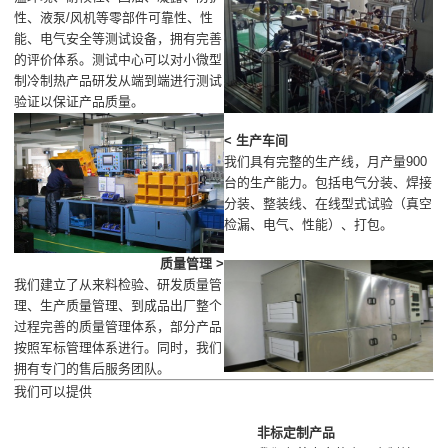
性、液泵/风机等零部件可靠性、性
能、电气安全等测试设备，拥有完善
的评价体系。测试中心可以对小微型
制冷制热产品研发从端到端进行测试
验证以保证产品质量。
< 生产车间
我们具有完整的生产线，月产量900
台的生产能力。包括电气分装、焊接
分装、整装线、在线型式试验（真空
检漏、电气、性能）、打包。
质量管理 >
我们建立了从来料检验、研发质量管
理、生产质量管理、到成品出厂整个
过程完善的质量管理体系，部分产品
按照军标管理体系进行。同时，我们
拥有专门的售后服务团队。
我们可以提供
非标定制产品