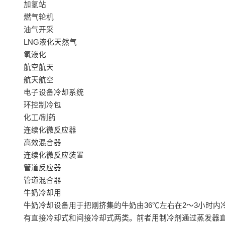
加氢站
燃气轮机
油气开采
LNG液化天然气
氢液化
航空航天
航天航空
电子设备冷却系统
环控制冷包
化工/制药
连续化微反应器
高效混合器
连续化微反应装置
管道反应器
管道混合器
牛奶冷却用
牛奶冷却设备用于把刚挤集的牛奶由36℃左右在2～3小时
有直接冷却式和间接冷却式两类。前者用制冷剂通过蒸发器