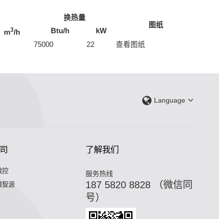
换热量
图纸
3
Btu/h
kW
m
/h
75000
22
查看图纸
Language
司
了解我们
微控
服务热线
187 5820 8828 （微信同
微智源
号）