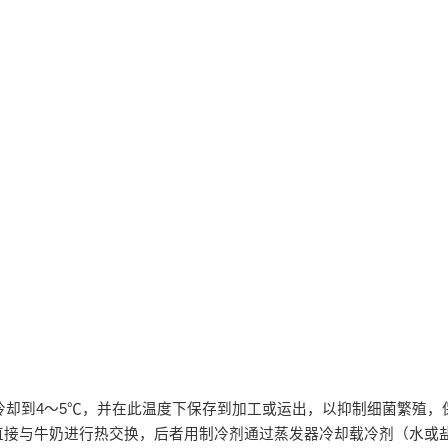
内冷却到4～5℃，并在此温度下保存到加工或运出，以抑制细菌繁殖，
直接与牛奶进行热交换，后者用制冷剂通过蒸发器冷却载冷剂（水或