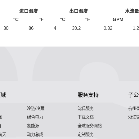
进口温度
出口温度
水流量
°C
°F
°C
°F
GPM
30
86
4
39.2
0.32
1.2
领域
服务支持
子公
冷链/冷藏
沈氏服务
杭州
品
绿色电力
下载文档
浙江
舶
氢能源
全球服务网络
 航天
动力总成
定制服务