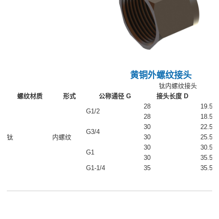
黄铜外螺纹接头
钛内螺纹接头
螺纹材质
形式
公称通径 G
接头长度 D
承
28
19.5
G1/2
28
18.5
30
22.5
G3/4
钛
内螺纹
30
25.5
30
30.5
G1
30
35.5
G1-1/4
35
35.5