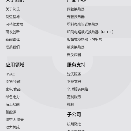
关于沈氏
同轴换热器
制造基地
壳管换热器
可持续发展
塑料壳盘管式换热器
研发创新
印刷电路板式换热器（PCHE）
新闻媒体
板翅式换热器（PFHE）
联系我们
板壳换热器
微反应器
应用领域
服务支持
HVAC
沈氏服务
冷链/冷藏
下载文档
家电/食品
全球服务网络
绿色电力
定制服务
海工船舶
视频
氢能源
子公司
航空 & 航天
杭州微控
动力总成