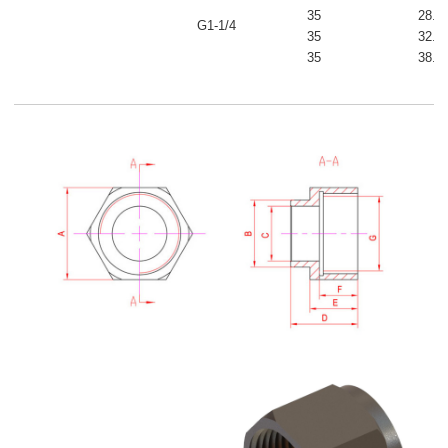
35
28.6
G1-1/4
35
32.5
35
38.5