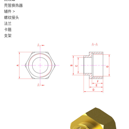
壳管换热器
辅件 >
螺纹接头
法兰
卡箍
支架