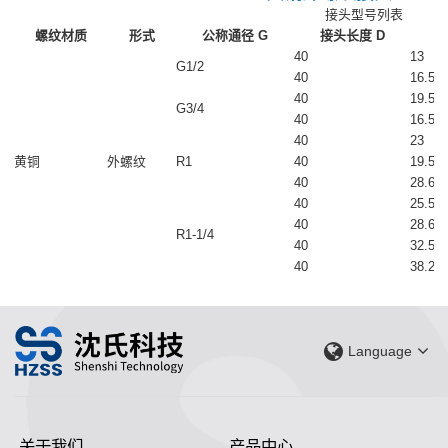
接头型号列表
螺纹材质
形式
公称通径 G
接头长度 D
承
40
13
G1/2
40
16.5
40
19.5
G3/4
40
16.5
40
23
黄铜
外螺纹
R1
40
19.5
40
28.6
40
25.5
40
28.6
R1-1/4
40
32.5
40
38.2
Language
关于我们
产品中心