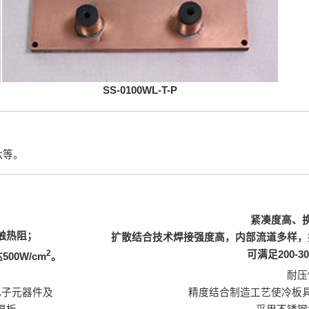
SS-0100WL-T-P
钛等。
紧凑度高、
触热阻；
扩散结合技术焊接强度高，内部流道多样，
2
可满足200-
0W/cm
。
耐压
电子元器件及
精度结合制造工艺使冷板