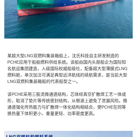
某超大型LNG双燃料集装箱船上，沈氏科技自主研发制造的
PCHE应用于船舶燃料供给系统。该船由国内头部船企为国际知
名航运集团建造，入级国际权威船级社，配备超大型薄膜式LNG
燃料舱，单次加注可满足典型远洋航线的续航需求，是当前大型
LNG双燃料集装箱船的代表船型之一。
该PCHE采用三股流微通道结构，芯体经真空扩散焊工艺一体成
形，取消了垫片等传统密封结构，从根源上避免了泄漏风险。微
通道强化传热能力与扩散焊一体化结构相结合，使PCHE在同等
换热量下体积更小、重量更轻、功率密度更高。