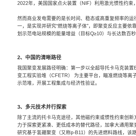
2022年，美国国家点火装置（NIF）利用激光惯性
然而商业发电需要的是长时间、稳态或高重复频率的运行
一，是实现并研究“燃烧等离子体”，即聚变反应主要依
划示范电站规模的能量增益（目标Q≥10）与长达数百
2、中国的清晰路径
我国聚变发展路径明确：第一步以全超导托卡马克装置E
变工程实验堆（CFETR） 为主要平台，瞄准燃烧等
示范堆，开展工程集成与经济性验证。
3、多元技术并行探索
除了主流的托卡马克途径，其他磁约束或惯性约束创新
力于探索更紧凑、更低成本的替代路径，加拿大通用聚变公司
研究基于氢硼聚变（又称p-B11）的先进燃料路线，