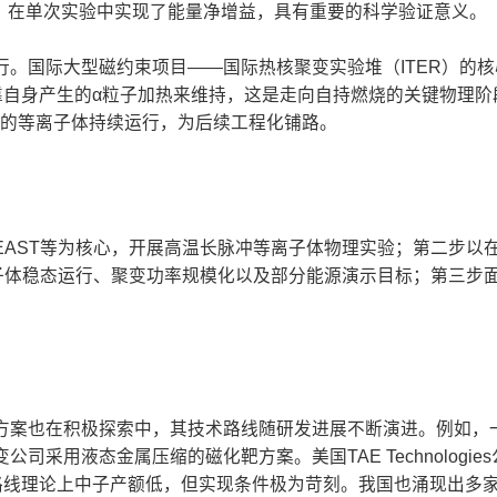
约束，在单次实验中实现了能量净增益，具有重要的科学验证意义。
。国际大型磁约束项目——国际热核聚变实验堆（ITER）的核
靠自身产生的α粒子加热来维持，这是走向自持燃烧的关键物理阶段
秒的等离子体持续运行，为后续工程化铺路。
AST等为核心，开展高温长脉冲等离子体物理实验；第二步以
离子体稳态运行、聚变功率规模化以及部分能源演示目标；第三步
方案也在积极探索中，其技术路线随研发进展不断演进。例如，
采用液态金属压缩的磁化靶方案。美国TAE Technologie
该路线理论上中子产额低，但实现条件极为苛刻。我国也涌现出多