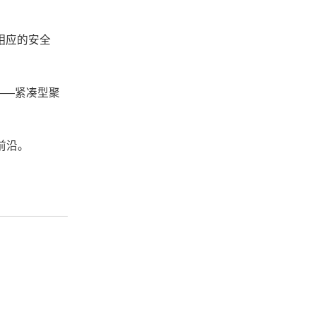
相应的安全
——紧凑型聚
前沿。