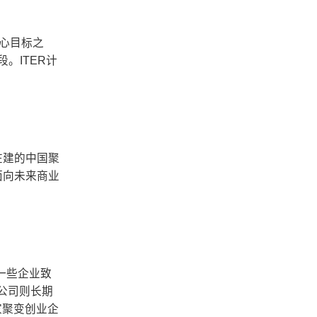
心目标之
。ITER计
在建的中国聚
面向未来商业
一些企业致
s公司则长期
家聚变创业企