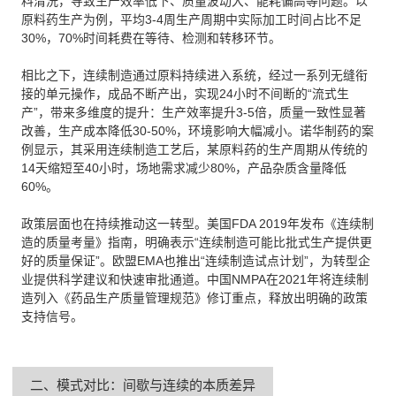
料清洗，导致生产效率低下、质量波动大、能耗偏高等问题。以
原料药生产为例，平均3-4周生产周期中实际加工时间占比不足
30%，70%时间耗费在等待、检测和转移环节。
相比之下，连续制造通过原料持续进入系统，经过一系列无缝衔
接的单元操作，成品不断产出，实现24小时不间断的“流式生
产”，带来多维度的提升：生产效率提升3-5倍，质量一致性显著
改善，生产成本降低30-50%，环境影响大幅减小。诺华制药的案
例显示，其采用连续制造工艺后，某原料药的生产周期从传统的
14天缩短至40小时，场地需求减少80%，产品杂质含量降低
60%。
政策层面也在持续推动这一转型。美国FDA 2019年发布《连续制
造的质量考量》指南，明确表示“连续制造可能比批式生产提供更
好的质量保证”。欧盟EMA也推出“连续制造试点计划”，为转型企
业提供科学建议和快速审批通道。中国NMPA在2021年将连续制
造列入《药品生产质量管理规范》修订重点，释放出明确的政策
支持信号。
二、模式对比：间歇与连续的本质差异