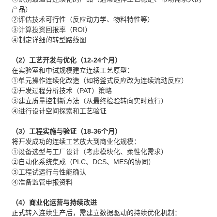
产品）
②评估技术可行性（反应动力学、物料特性等）
③计算投资回报率（ROI）
④制定详细的转型路线图
（2）工艺开发与优化（12-24个月）
在实验室和中试规模建立连续工艺原型：
①单元操作连续化改造（如将釜式反应改为连续流动反应）
②开发过程分析技术（PAT）策略
③建立质量控制新方法（从最终检验转向实时放行）
④进行设计空间探索和工艺验证
（3）工程实施与验证（18-36个月）
将开发成功的连续工艺放大到商业化规模：
①设备选型与工厂设计（考虑模块化、柔性化需求）
②自动化系统集成（PLC、DCS、MES的协同）
③工程试运行与性能确认
④准备监管申报资料
（4）商业化运营与持续改进
正式转入连续生产后，需建立数据驱动的持续优化机制：