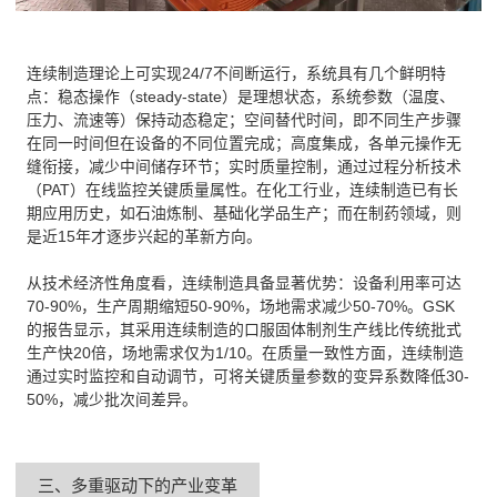
连续制造理论上可实现24/7不间断运行，系统具有几个鲜明特
点：稳态操作（steady-state）是理想状态，系统参数（温度、
压力、流速等）保持动态稳定；空间替代时间，即不同生产步骤
在同一时间但在设备的不同位置完成；高度集成，各单元操作无
缝衔接，减少中间储存环节；实时质量控制，通过过程分析技术
（PAT）在线监控关键质量属性。在化工行业，连续制造已有长
期应用历史，如石油炼制、基础化学品生产；而在制药领域，则
是近15年才逐步兴起的革新方向。
从技术经济性角度看，连续制造具备显著优势：设备利用率可达
70-90%，生产周期缩短50-90%，场地需求减少50-70%。GSK
的报告显示，其采用连续制造的口服固体制剂生产线比传统批式
生产快20倍，场地需求仅为1/10。在质量一致性方面，连续制造
通过实时监控和自动调节，可将关键质量参数的变异系数降低30-
50%，减少批次间差异。
三、多重驱动下的产业变革