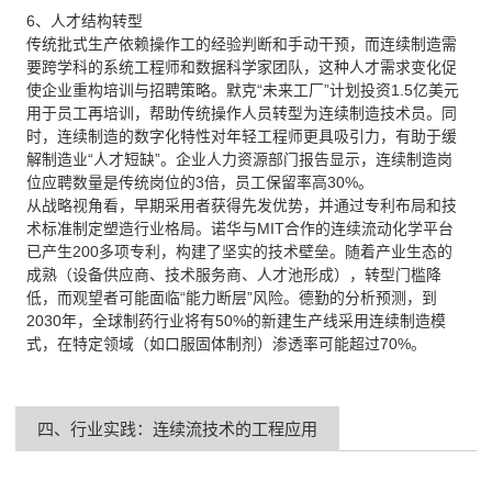
6、人才结构转型
传统批式生产依赖操作工的经验判断和手动干预，而连续制造需
要跨学科的系统工程师和数据科学家团队，这种人才需求变化促
使企业重构培训与招聘策略。默克“未来工厂”计划投资1.5亿美元
用于员工再培训，帮助传统操作人员转型为连续制造技术员。同
时，连续制造的数字化特性对年轻工程师更具吸引力，有助于缓
解制造业“人才短缺”。企业人力资源部门报告显示，连续制造岗
位应聘数量是传统岗位的3倍，员工保留率高30%。
从战略视角看，早期采用者获得先发优势，并通过专利布局和技
术标准制定塑造行业格局。诺华与MIT合作的连续流动化学平台
已产生200多项专利，构建了坚实的技术壁垒。随着产业生态的
成熟（设备供应商、技术服务商、人才池形成），转型门槛降
低，而观望者可能面临“能力断层”风险。德勤的分析预测，到
2030年，全球制药行业将有50%的新建生产线采用连续制造模
式，在特定领域（如口服固体制剂）渗透率可能超过70%。
四、行业实践：连续流技术的工程应用