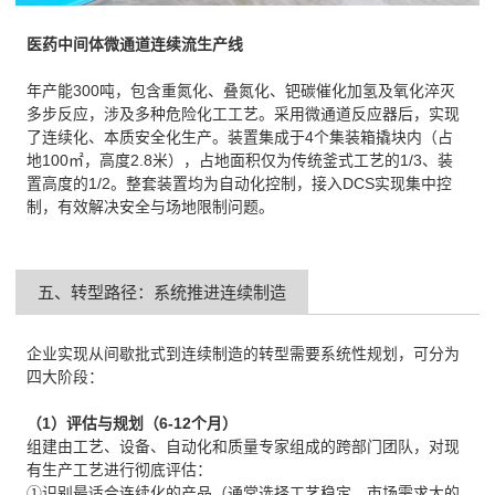
医药中间体微通道连续流生产线
年产能300吨，包含重氮化、叠氮化、钯碳催化加氢及氧化淬灭
多步反应，涉及多种危险化工工艺。采用微通道反应器后，实现
了连续化、本质安全化生产。装置集成于4个集装箱撬块内（占
地100㎡，高度2.8米），占地面积仅为传统釜式工艺的1/3、装
置高度的1/2。整套装置均为自动化控制，接入DCS实现集中控
制，有效解决安全与场地限制问题。
五、转型路径：系统推进连续制造
企业实现从间歇批式到连续制造的转型需要系统性规划，可分为
四大阶段：
（1）评估与规划（6-12个月）
组建由工艺、设备、自动化和质量专家组成的跨部门团队，对现
有生产工艺进行彻底评估：
①识别最适合连续化的产品（通常选择工艺稳定、市场需求大的