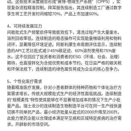
动。这些技术深度融合形成“赛博-物理生产系统”（CPPS），实
现复杂流程精准控制。拜耳报告指出，其连续制造工厂通过数字
孪生将工艺开发时间缩短70%，产品上市加速50%。
4、可持续发展压力
间歇批式生产频繁启停导致能效低下，清洗过程产生大量废水，
溶剂回收率低。连续制造的稳态操作可实现能量梯级利用和物料
闭环，显著降低环境足迹。阿斯利康生命周期评估显示，连续制
造的API工艺比批式减少45%碳足迹、60%溶剂使用和75%废
水。这不仅回应了投资者和消费者的ESG（环境、社会、治理）
期待，也直接转化为合规优势和成本节约。在日益严格的碳关税
和环保法规下，连续制造的绿色属性将成为企业的核心竞争力。
5、个性化医疗需求
随着精准医疗发展，针对小患者群体的特种药物和个体化治疗方
案需求增长，传统大规模批式生产的经济性面临挑战。连续制造
的“规模柔性”特性使其能够在不显著增加成本的情况下生产小批
量产品。瑞士龙沙的连续制造生物制造平台可在同一生产线快速
切换不同单抗产品，最小经济批量从批式的2000升降至200升。
此能力使药企能以合理成本满足罕见病和区域特定疾病的治疗需
求，开辟新的市场空间。