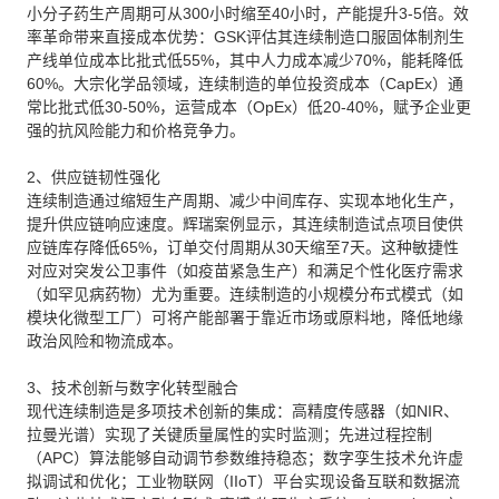
小分子药生产周期可从300小时缩至40小时，产能提升3-5倍。效
率革命带来直接成本优势：GSK评估其连续制造口服固体制剂生
产线单位成本比批式低55%，其中人力成本减少70%，能耗降低
60%。大宗化学品领域，连续制造的单位投资成本（CapEx）通
常比批式低30-50%，运营成本（OpEx）低20-40%，赋予企业更
强的抗风险能力和价格竞争力。
2、供应链韧性强化
连续制造通过缩短生产周期、减少中间库存、实现本地化生产，
提升供应链响应速度。辉瑞案例显示，其连续制造试点项目使供
应链库存降低65%，订单交付周期从30天缩至7天。这种敏捷性
对应对突发公卫事件（如疫苗紧急生产）和满足个性化医疗需求
（如罕见病药物）尤为重要。连续制造的小规模分布式模式（如
模块化微型工厂）可将产能部署于靠近市场或原料地，降低地缘
政治风险和物流成本。
3、技术创新与数字化转型融合
现代连续制造是多项技术创新的集成：高精度传感器（如NIR、
拉曼光谱）实现了关键质量属性的实时监测；先进过程控制
（APC）算法能够自动调节参数维持稳态；数字孪生技术允许虚
拟调试和优化；工业物联网（IIoT）平台实现设备互联和数据流