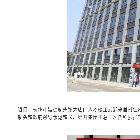
近日，杭州市建德航头镇大店口人才楼正式迎来首批住户
航头镇政府领导余副镇长、经开集团王总与沈氏科技员工