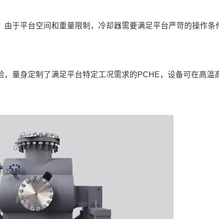
。由于平台空间和重量限制，冷却器需要满足平台严苛的操作条
验，量身定制了满足平台特定工况需求的PCHE，设备可在高温