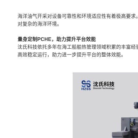
海洋油气开采对设备可靠性和环境适应性有着极高要求
对复杂的海洋环境。
量身定制PCHE，助力提升平台效能
沈氏科技依托多年在海工船舶热管理领域积累的丰富经
高效稳定运行，助力进一步提升平台的整体效能。