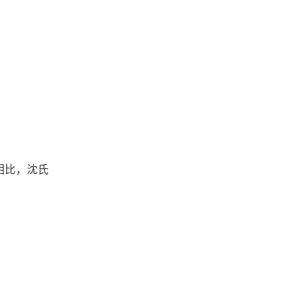
相比，沈氏