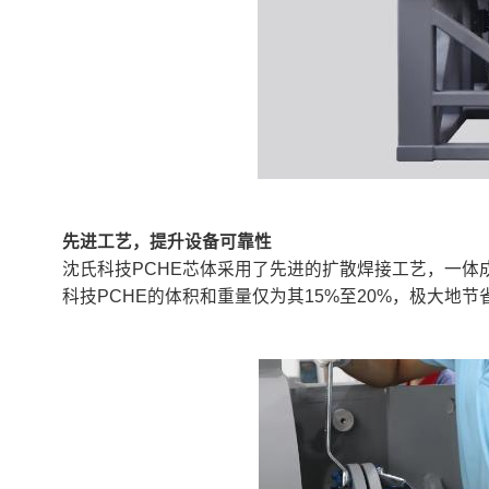
先进工艺，提升设备可靠性
沈氏科技PCHE芯体采用了先进的扩散焊接工艺，一
科技PCHE的体积和重量仅为其15%至20%，极大地