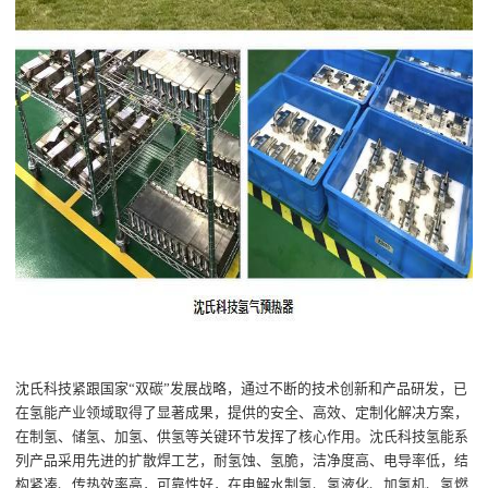
沈氏科技紧跟国家
“
双碳
”
发展战略，通过不断的技术创新和产品研发，已
在氢能产业领域取得了显著成果
，
提供的
安全、高效、
定制化解决方案，
在制氢、储氢、加氢、供氢等关键环节发挥了核心作用
。
沈氏科技氢能系
列产品采用
先进的扩散焊工艺，
耐氢蚀
、
氢脆，洁净度高、电导率低，结
构紧凑、传热效率高，可靠性好，在电解水制氢、氢液化、加氢机、氢燃