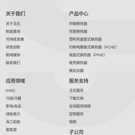
关于我们
产品中心
关于沈氏
同轴换热器
制造基地
壳管换热器
可持续发展
塑料壳盘管式换热器
研发创新
印刷电路板式换热器（PCHE）
新闻媒体
板翅式换热器（PFHE）
联系我们
板壳换热器
微反应器
应用领域
服务支持
HVAC
沈氏服务
冷链/冷藏
下载文档
家电/食品
全球服务网络
绿色电力
定制服务
海工船舶
视频
氢能源
子公司