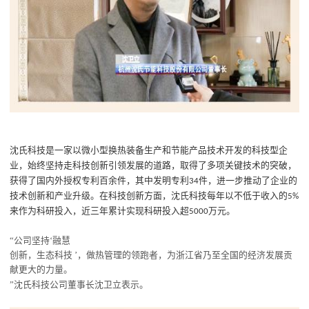
沈氏科技是一家以微小型换热装备生产和节能产品技术开发的科技型企
业，始终坚持走科技创新引领发展的道路，取得了多项关键技术的突破，
获得了国内外授权专利百余件，其中发明专利
件，进一步推动了企业的
34
技术创新和产业升级。在科技创新方面，沈氏科技每年以不低于收入的
5%
来作为科研投入，近三年累计实现科研投入超
万元。
5000
“
公司坚持
‘融
慧
创新，生态科技
’，做热管理的领跑者，为浙江省乃至全国的经济发展贡
献更大的力量。
”沈氏科技
公司董事长沈卫立
表示。