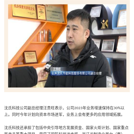
沈氏科技
公司副总经理汪贵旺
表示
，
公司
年业务增速
保持在
以
2023
30%
上。
同时今年
计划向资本市场进军，业务上会有更多的应用领域拓展。
沈氏科技
还承担了包括中央引导地方发展资金、国家火炬计划、国家重点