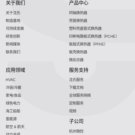
关于我们
产品中心
关于沈氏
同轴换热器
制造基地
壳管换热器
可持续发展
塑料壳盘管式换热器
研发创新
印刷电路板式换热器（PCHE）
新闻媒体
板翅式换热器（PFHE）
联系我们
板壳换热器
微反应器
应用领域
服务支持
HVAC
沈氏服务
冷链/冷藏
下载文档
家电/食品
全球服务网络
绿色电力
定制服务
海工船舶
视频
氢能源
子公司
航空 & 航天
杭州微控
动力总成