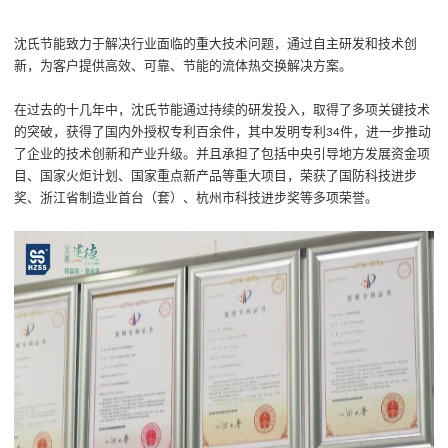
沈氏
节能
致力于解决行业面临的重大技术问题，通过自主研发和技术创
新，为客户提供高效、可靠
、
节能
的
流体热交换
解决方案
。
在过去的
十几
年中，沈氏
节能
通过持续的研发投入，
取得
了多项关键技术
的突破，
获得了国内外授权专利百余件，其中发明专利
件
，进一步推动
3
4
了企业的技术创新和产业升级。
并且
承担了包括中央引导地方发展资金项
目、国家火炬计划、国家重点新产品等重大项目，荣获了国防科技进步
奖、浙江省制造业首台（套）、杭州市科技进步奖等多项荣誉。