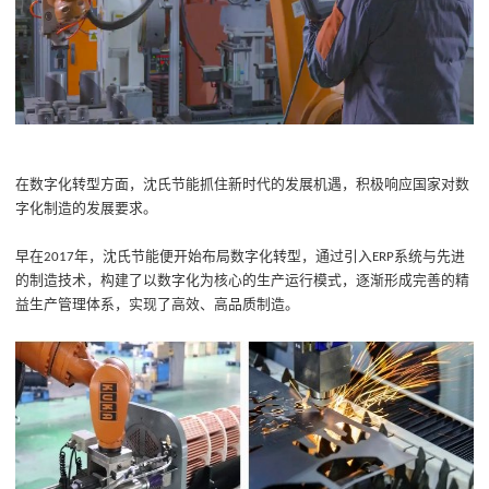
在数字化转型方面，沈氏
节能
抓住新时代的发展机遇，积极响应国家对数
字化制造的发展要求。
早在
年
，
沈氏节能
便开始布局数字化转型，通过
引入
系统
与
先进
20
17
ERP
的
制造技术，构建了以数字化为核心的
生产
运行模式
，
逐渐形成完善的
精
益生产管理体系，实现了高效、高品质制造。