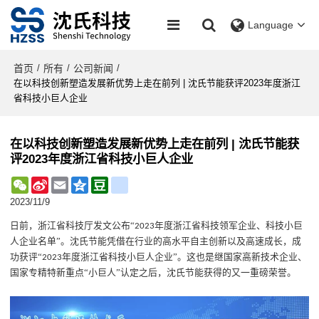
Language
首页
所有
公司新闻
/
/
/
在以科技创新塑造发展新优势上走在前列 | 沈氏节能获评2023年度浙江
省科技小巨人企业
在以科技创新塑造发展新优势上走在前列 | 沈氏节能获
评2023年度浙江省科技小巨人企业
WeChat
Sina
Email
Qzone
Douban
renren
Weibo
2023/11/9
日前
，浙江省科技厅发文公布
“
年度浙江省科技领军企业、科技小巨
2023
人企业名单
”。
沈氏节能
凭借在
行业
的高水平自主创新以及高速成长，成
功获评
“
年度
浙江省科技小巨人企业
”
。这也是继
国家高新技术企业
、
2023
国家专精特新重点
“
小巨人
”
认定之后，
沈氏节能
获得的又一重磅荣誉。