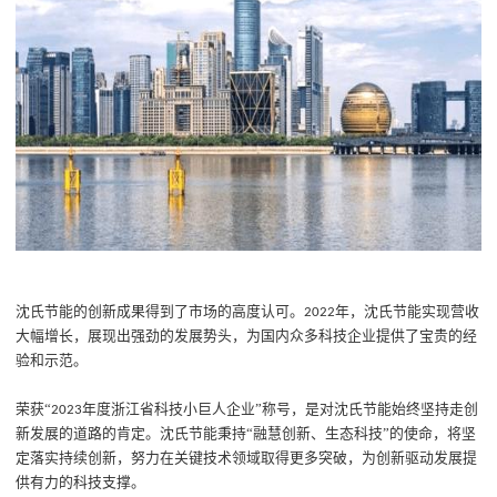
沈氏
节能
的创新成果得到了市场的高度认可
。
年，
沈氏节能
实现
营收
2022
大幅增长
，
展现出强劲的发展势头，为国内众多科技企业提供了宝贵的经
验和示范。
荣获
“
年度浙江省科技小巨人企业
”
称号，是对沈氏
节能
始终坚持走创
2023
新发展
的
道路的肯定。
沈氏节能
秉持
“
融慧创新、生态科技
”
的
使命
，
将坚
定落实持续创新
，
努力在关键技术领域取得更多突破
，为创新驱动发展提
供有力的科技支撑。