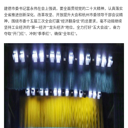
建德市委书记富永伟在会上强调，要全面贯彻党的二十大精神，认真落实
全省推进创新深化、改革攻坚、开放提升大会和杭州市委领导干部会议精
神，围绕市委十五届三次全会打赢
经济翻身仗
的总要求，毫不动摇继续
“
”
坚持工业经济的
第一经济
龙头经济
地位，全力打好
五大会战
，奋力
“
”“
”
“
”
夺取
开门红
、冲刺
季季红
、确保
全年红
。
“
”
“
”
“
”