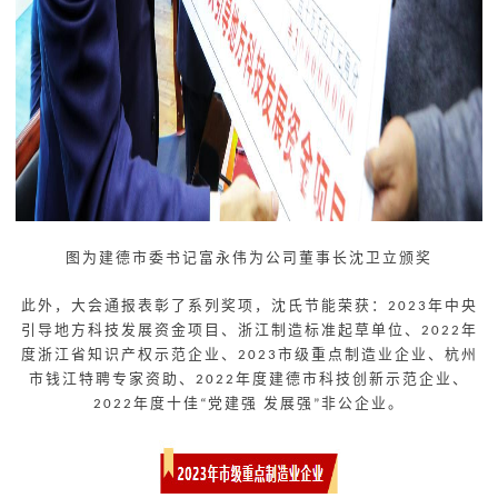
图为建德市委书记富永伟为公司董事长沈卫立颁奖
此外，大会通报表彰了系列奖项，
沈氏节能荣获：
年中央
2023
引导地方科技发展资金项目、浙江制造标准起草单位、
年
2022
度浙江省知识产权示范企业、
市级重点制造业企业、杭州
2023
市钱江特聘专家资助、
年度建德市科技创新示范企业、
2022
年度十佳
党建强 发展强
非公企业。
2022
“
”