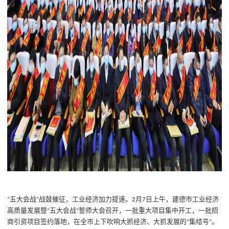
五大会战
战鼓催征，工业经济加力提速。
月
日上午，建德市工业经济
“
”
2
7
高质量发展暨
五大会战
誓师大会召开，一批重大项目集中开工，一批招
“
”
商引资项目签约落地，在全市上下吹响大抓经济、大抓发展的
集结号
。
“
”