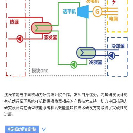
沈氏节能与
中国核动力研究设计院
合作，
发挥
自身
优势
，为其
研发
设计
的
有机朗肯循环系统样机
提供换热器相关的产品技术支持，助力
中国核动力
研究设计院
在
新型核能系统和高效能量转换技术研发方向取得
了
突破性的
进展
。