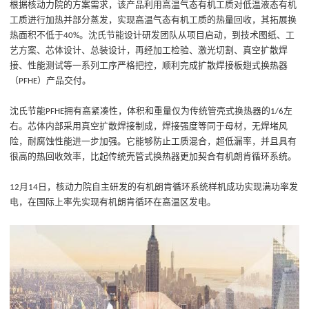
根据核动力院的方案需求，该产品利用高温气态有机工质对低温液态有机
工质进行加热并部分蒸发，实现高温气态有机工质的热量回收，其拓展换
热面积不低于
。沈氏节能设计研发团队从项目启动，到技术图纸、工
40%
艺方案、芯体设计、总装设计，再经加工检验、激光切割、真空扩散焊
接、性能测试等一系列工序严格把控，顺利完成扩散焊接板翅式换热器
（
）产品交付。
PFHE
沈氏节能
拥有高紧凑性，体积和重量仅为传统管壳式换热器的
左
PFHE
1/6
右。芯体内部采用真空扩散焊接制成，焊接强度等同于母材，无焊堵风
险，耐腐蚀性能进一步加强。它能够防止工质混合，超低漏率，并且具有
很高的热回收效率，比起传统壳管式换热器更加契合有机朗肯循环系统。
月
日，
核动力院自主研发的有机朗肯循环系统样机成功实现满功率发
12
14
电
，
在国际上率先实现有机朗肯循环在高温区发电。