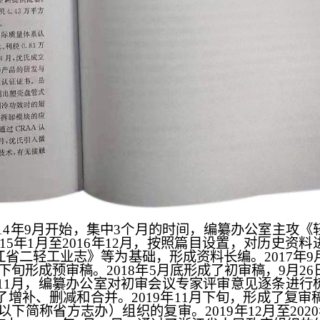
14年9月开始，集中3个月的时间，编纂办公室主攻《
015年1月至2016年12月，按照篇目设置，对历史资
省二轻工业志》等为基础，形成资料长编。2017年9
月下旬形成预审稿。2018年5月底形成了初审稿，9月2
年11月，编纂办公室对初审会议专家评审意见逐条进行
补、删减和合并。2019年11月下旬，形成了复审稿，
下简称省方志办）组织的复审。2019年12月至202