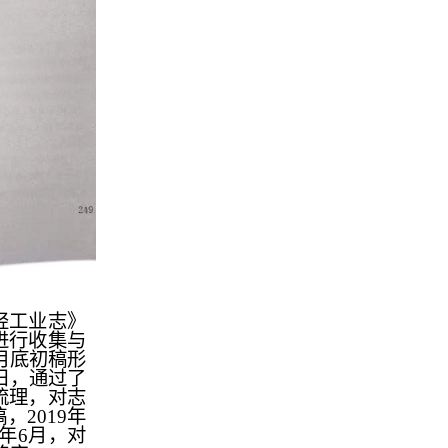
轻工业志》
料进行收集与
月底初稿形
6日，通过了
梳理，对志
2019年
0年6月，对