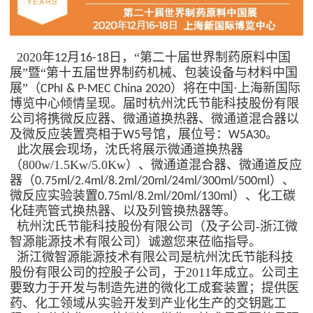
2020
年
月
日，“第二十届世界制药原料中国
12
16-18
展”暨“第十五届世界制药机械、包装设备与材料中国
展”（
）将在中国·上海新国际
CPhI & P-MEC China 2020
博览中心倾情呈现。届时杭州沈氏节能科技股份有限
公司将携微反应器、微通道换热器、微通道混合器以
及微反应装置亮相于
号馆，展位号：
。
W5
W5A30
此次展会现场，沈氏将展示微通道换热器
（
800w/1.5Kw/5.0Kw
）、微通道混合器、微通道反应
器（
）、
0.75ml/2.4ml/8.2ml/20ml/24ml/300ml/500ml
微反应实验装置
）、化工碳
0.75ml/8.2ml/20ml/130ml
化硅壳管式换热器、以及
列管换热器等。
杭州沈氏节能科技股份有限公司（及子公司
-
浙江微
智源能源技术有限公司）诚邀您来莅临指导。
浙江微智源能源技术有限公司是杭州沈氏节能科技
股份有限公司的控股子公司，于
2011
年成立。公司主
要致力于
开发与制造先进的微化工成套装置
；
提供医
药、化工领域从实验开发到产业化生产的交钥匙工