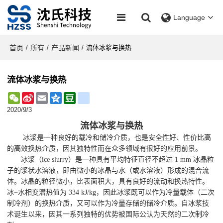
Language
首页
所有
产品新闻
/
/
/
流体冰浆与换热
流体冰浆与换热
WeChat
Sina
Email
Qzone
Douban
renren
Weibo
2020/9/3
流体冰浆与换热
冰浆是一种良好的载冷和储冷介质，也是安全
性好、性价比高
的高效换热介质，因其独特性而在众多领域有很好的应用前景。
冰浆（ice slurry）是一种具有平均特征直径不超过 1 mm 冰晶粒
子的浆状水溶液，即由微小的冰晶与水（或水溶液）形成的混合流
体。冰晶的粒径微小，比表面积大，具有良好的流动和换热特性。
冰−水相变潜热值为 334 kJ/kg，因此冰浆既可以作为冷量载体（二次
制冷剂）的换热介质，又可以作为冷量存储的储冷介质。自冰浆技
术诞生以来，因其一系列独特的优势被国际公认为天然的二次制冷