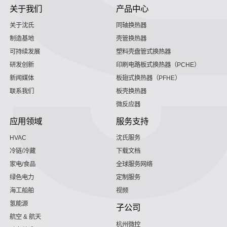
关于我们
产品中心
关于沈氏
同轴换热器
制造基地
壳管换热器
可持续发展
塑料壳盘管式换热器
研发创新
印刷电路板式换热器（PCHE）
新闻媒体
板翅式换热器（PFHE）
联系我们
板壳换热器
微反应器
应用领域
服务支持
HVAC
沈氏服务
冷链/冷藏
下载文档
家电/食品
全球服务网络
绿色电力
定制服务
海工船舶
视频
氢能源
子公司
航空 & 航天
杭州微控