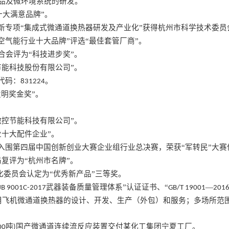
品及微环境系统的研发。
大满意品牌”。
新专项“集成式微通道换热器研发及产业化”获得杭州市科学技术委员
空气能行业十大品牌”评选“最佳套管厂商”。
合会评为“科技进步奖”。
节能科技股份有限公司”。
代码：
。
831224
发明奖金奖”。
微控节能科技有限公司”。
十大配件企业”。
入围第四届中国创新创业大赛企业组行业总决赛，荣获“军转民”大赛
局复评为“杭州市名牌”。
委员会认定为“优秀新产品”三等奖。
武器装备质量管理体系”认证证书、“
—
JB 9001C-2017
GB/T 19001
2016
用飞机微通道换热器的设计、开发、生产（外包）和服务；多场所范
吨
国产微通道连续流反应装置交付某化工集团宁夏工厂。
00
)