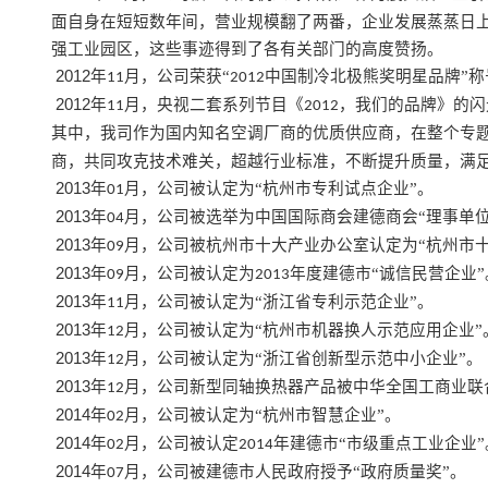
面自身在短短数年间，营业规模翻了两番，企业发展蒸蒸日
强工业园区，这些事迹得到了各有关部门的高度赞扬。
2012
年
月，公司荣获“
中国制冷北极熊奖明星品牌”称
11
2012
2012
年
月，央视二套系列节目《
，我们的品牌》的闪
11
2012
其中，我司作为国内知名空调厂商的优质供应商，在整个专
商，共同攻克技术难关，超越行业标准，不断提升质量，满
2013
年
月，公司被认定为“杭州市专利试点企业”。
01
2013
年
月，公司被选举为中国国际商会建德商会“理事单位
04
2013
年
月，公司被杭州市十大产业办公室认定为“杭州市十
09
2013
年
月，公司被认定为
年度建德市“诚信民营企业”
09
2013
2013
年
月，公司被认定为“浙江省专利示范企业”。
11
2013
年
月，公司被认定为“杭州市机器换人示范应用企业”
12
2013
年
月，公司被认定为“浙江省创新型示范中小企业”。
12
2013
年
月，公司新型同轴换热器产品被中华全国工商业联
12
2014
年
月，公司被认定为“杭州市智慧企业”。
02
2014
年
月，公司被认定
年建德市“市级重点工业企业”
02
2014
2014
年
月，公司被建德市人民政府授予“政府质量奖”。
07