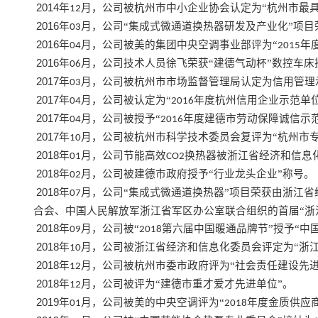
2014
年
月，公司被杭州市中小企业协会认定为“杭州市最具
12
2016
年
月，公司“集成式微通道换热器研发及产业化”项目
03
2016
年
月，公司被美的集团中央空调事业部评为“
年
04
2015
2016
年
月，公司技术人员徐飞荣获“建德气动杯”数控车床
06
2017
年
月，公司被杭州市市场监督管理局认定为信用管理
03
2017
年
月，公司被认定为“
年度杭州信用企业示范单位
04
2016
2017
年
月，公司被授予“
年度建德市劳动保障诚信示范
04
2016
2017
年
月，公司被杭州市科学技术委员会复评为“杭州市专
10
2018
年
月，公司节能高效
换热器被浙江省经济和信息化
01
CO2
2018
年
月，公司被建德市政府授予“行业龙头企业”称号。
02
2018
年
月，公司“集成式微通道换热器”项目荣获由浙江
07
合会、中国人民解放军浙江省军区办公室联合组织的首届“浙
2018
年
月，公司被“
第六届中国暖通品牌节”授予“中
09
2018
2018
年
月，公司被浙江省经济和信息化委员会评定为“浙
10
2018
年
月，公司被杭州市委市政府评为“社会责任建设先进
12
2018
年
月，公司被评为“建德市重才爱才先进单位”。
12
2019
年
月，公司被美的中央空调评为“
年度金质供应商
01
2018