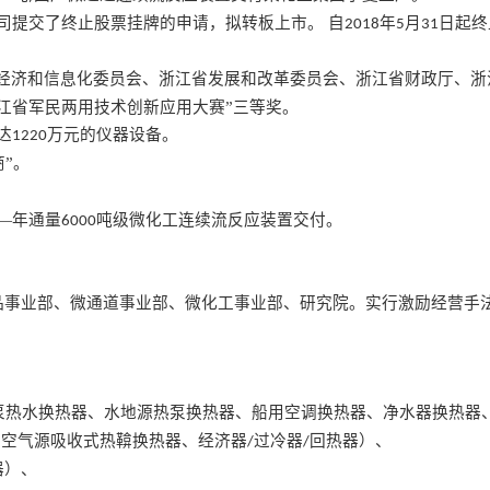
司提交了终止股票挂牌的申请，拟转板上市。 自
年
月
日起终
2018
5
31
省经济和信息化委员会、浙江省发展和改革委员会、浙江省财政厅、浙
江省军民两用技术创新应用大赛”三等奖。
达
万元的仪器设备。
1220
”。
—年通量
吨级微化工连续流反应装置交付。
6000
品事业部、微通道事业部、微化工事业部、研究院。实行激励经营手
泵热水换热器、水地源热泵换热器、船用空调换热器、净水器换热器
、空气源吸收式热鞥换热器、经济器
过冷器
回热器）、
/
/
器）、