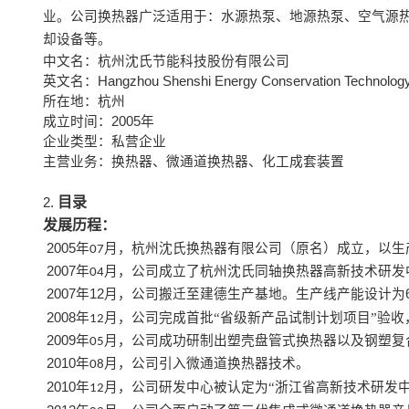
业。公司换热器广泛适用于：水源热泵、地源热泵、空气源
却设备等。
中文名：杭州沈氏节能科技股份有限公司
英文名：
Hangzhou Shenshi Energy Conservation Technology 
所在地：杭州
成立时间：
2005
年
企业类型：私营企业
主营业务：换热器、微通道换热器、化工成套装置
目录
2.
发展历程：
2005
年
月，
杭州沈氏换热器有限公司
（原名）成立，以生
07
2007
年
月，公司成立了杭州沈氏同轴换热器高新技术研发
04
2
007
年
1
2
月，公司搬迁至建德生产基地。生产线产能设计为
2008
年
月，公司完成首批“省级新产品试制计划项目”验
12
2009
年
月，公司成功研制出塑壳盘管式换热器以及钢塑复
05
2010
年
月，公司引入微通道换热器技术。
08
2010
年
月，公司研发中心被认定为“浙江省高新技术研发中
12