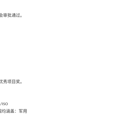
会审批通过。
优秀项目奖。
/ISO
围均涵盖：军用