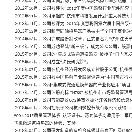
2012
年
月，公司全面启动了第三代集成式微通道换热器产
02
2012
年
月，公司被评为“
年度中国热泵行业配件配套十
10
2012
2012
年
月，公司承担的“杭州市科技发展计划”重大科技创
11
2013
年
月，公司被评为“
年度慧聪网第六届中国热泵•
11
2013
2013
年
月，公司新型同轴换热器产品被中华全国工商业联
12
2014
年
月，公司完成股份制改革，正式更名为“杭州沈氏
06
2014
年
月，公司成功登陆“新三板”，成为公众公司，股票
10
2015
年
月，公司的“集成式微通道换热器”被授予“日内瓦
04
2015
年
月，公司成立“沈氏研究院”。
07
2015
年
月，公司在杭州经济开发区成立控股子公司“杭州
07
2015
年
月，公司被中国热泵产业联盟评选为“中国热泵行业
08
2015
年
月，公司“集成式微通道换热器的产业化应用”项目
10
2017
年
月，公司注册商标 “
” 被杭州市市场监督管理
12
HZSS
2018
年
月，公司节能高效
换热器被浙江省经济和信息化
01
CO2
2018
年
月，公司控股子公司杭州微控节能有限公司获得“
03
G
质量管理体系”认证证书。两套体系均适用于：军
9001:2015
飞机微通道换热器的检验、实验。
2018
年
月，公司研发制造的有机合成领域首套万吨级
04
(180