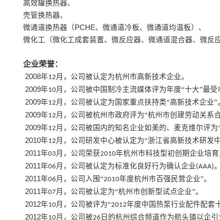
高效罐换热器、
壳管换热器、
微通道换热器（
PCHE
、微通道冷板、微通道均温板）、
微化工（微化工成套装置、微反应器、微通道混合器、微反
企业荣誉：
2008
年
月，公司被认定为杭州市高新技术企业。
12
2009
年
月，公司被中国制冷主流媒体评为年度“十大”最受
10
2009
年
月，公司被认定为国家重点扶持类“高新技术企业”
12
2009
年
月，公司被杭州市政府评为“杭州市创建劳动关系合
12
2009
年
月，公司被国内的知名企业如美的、麦克维尔评为“
12
2010
年
月，公司研发中心被认定为“浙江省高新技术研发中
12
2011
年
月，公司荣获
年杭州市科技型初创期企业培育
03
2010
2011
年
月，公司被认定为标准化良好行为确认企业
06
(AAA)
2011
年
月，公司入围“
年度杭州市百强民营企业”。
06
2010
2011
年
月，公司被认定为“杭州市创新型试点企业”。
07
2012
年
月，公司被评为“
年度中国热泵行业配件配套十
10
2012
2012
年
月，公司被
日的杭州综合频道作为航头镇以企引
10
26