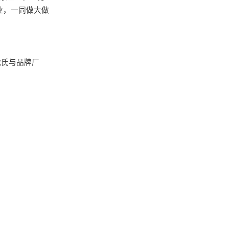
业，一同做大做
沈氏与品牌厂