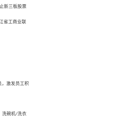
止新三板股票
江省工商业联
法，激发员工积
、洗碗机
洗衣
/