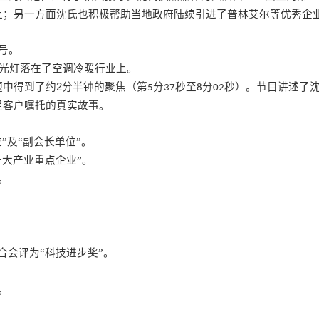
上；另一方面沈氏也积极帮助当地政府陆续引进了普林艾尔等优秀企
号。
光灯落在了空调冷暖行业上。
题中得到了约
2
分半钟的聚焦（第
分
秒至
分
秒）。节目讲述了
5
37
8
02
足客户嘱托的真实故事。
”及“副会长单位”。
大产业重点企业”。
。
。
合会评为“科技进步奖”。
。