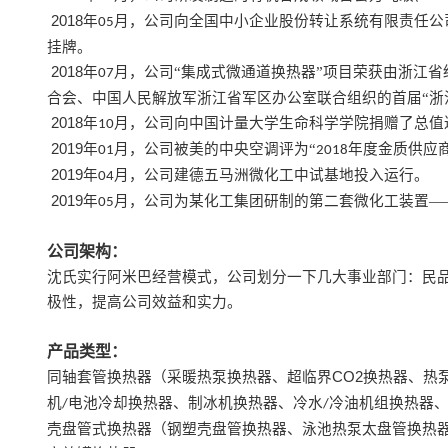
2018
年
月，公司向全国中小企业股份转让系统有限责任公
05
挂牌。
2018
年
月，公司“集成式微通道换热器”项目荣获由浙江
07
合会、中国人民解放军浙江省军区办公室联合组织的首届“浙
2018
年
月，公司向中国计量大学生命科学学院捐赠了总值
10
2019
年
月，公司被美的中央空调评为“
年度金质供应商
01
2018
2019
年
月，公司建德五马洲微化工中试基地投入运行。
04
2019
年
月，公司为某化工集团研制的第二套微化工装置—
05
公司架构：
沈氏实行阿米巴经营模式，公司划分一下几大事业部门：民
极性，提高公司效益和实力。
产品类型：
同轴套管换热器（采暖热泵换热器、超临界
CO2
换热器、热
机
电池冷却换热器、制冰机换热器、冷水
冷油机组换热器
/
/
壳盘管式换热器（钢塑壳盘管换热器、泳池热泵太盘管换热